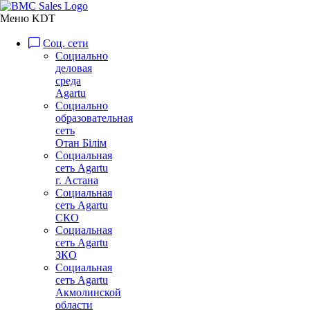
Меню KDT
Соц. сети
Социально
деловая
среда
Agartu
Социально
образовательная
сеть
Отан Бiлiм
Социальная
сеть Agartu
г. Астана
Социальная
сеть Agartu
СКО
Социальная
сеть Agartu
ЗКО
Социальная
сеть Agartu
Акмолинской
области