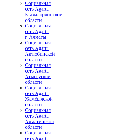
Социальная
сеть Agartu
Кызылординской
области
Социальная
сеть Agartu
г. Алматы
Социальная
сеть Agartu
Актюбинской
области
Социальная
сеть Agartu
Атырауской
области
Социальная
сеть Agartu
Жамбылской
области
Социальная
сеть Agartu
Алматинской
области
Социальная
сеть Agartu