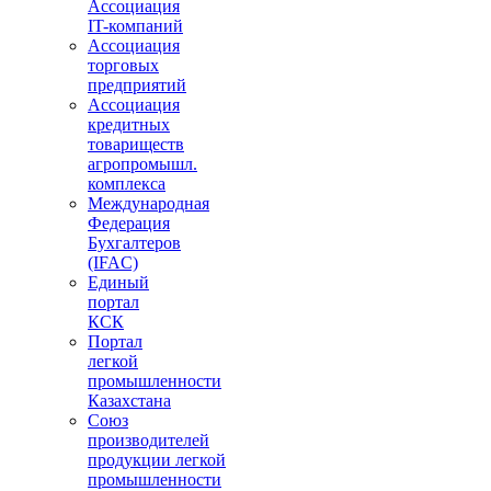
Ассоциация
IT-компаний
Ассоциация
торговых
предприятий
Ассоциация
кредитных
товариществ
агропромышл.
комплекса
Международная
Федерация
Бухгалтеров
(IFAC)
Единый
портал
КСК
Портал
легкой
промышленности
Казахстана
Союз
производителей
продукции легкой
промышленности