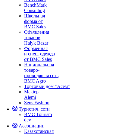
BenchMark
Consulting
Школьная
форма от
BMC Sales
Объявления
товаров
Halyk Bazar
Форменная
и спец. одежда
от BMC Sales
Национальная
товаро-
проводящая сеть
BMC Agro
Торговый дом "Асем"
Mektep
Alemi
Sens Fashion
Туристич. сети
BMC Tourism
dev
Ассоциации
Казахстанская