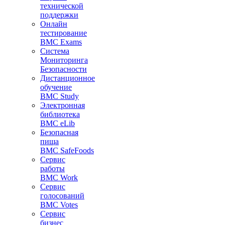
технической
поддержки
Онлайн
тестирование
BMC Exams
Система
Мониторинга
Безопасности
Дистанционное
обучение
BMC Study
Электронная
библиотека
BMC eLib
Безопасная
пища
BMC SafeFoods
Сервис
работы
BMC Work
Сервис
голосований
BMC Votes
Сервис
бизнес