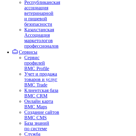
Республиканская
ассоциация
ветеринарной
и пищевой
безопасности
Казахстанская
Ассоциация
маркетологов
профессионалов
Сервисы
Сервис
профилей
BMC Profile
Учет и продажа
товаров и услуг
BMC Trade
Клиентская база
BMC CRM
Онлайн карта
BMC Maps
Создание сайтов
BMC CMS
База знаний
по системе
Служба