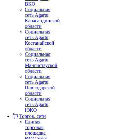
ВКО
Социальная
сеть Agartu
Карагандинской
области
Социальная
сеть Agartu
Костанайской
области
Социальная
сеть Agartu
Мангистауской
области
Социальная
сеть Agartu
Павлодарской
области
Социальная
сеть Agartu
ЮКО
Торгов. сети
Единая
торговая
площадка
BMC Sales